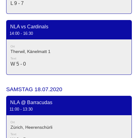
L 9 - 7
NLA vs Cardinals
14:00 - 16:30
Ort
Therwil, Känelmatt 1
Text
W 5 - 0
SAMSTAG 18.07.2020
NLA @ Barracudas
11:00 - 13:30
Ort
Zürich, Heerenschürli
Text