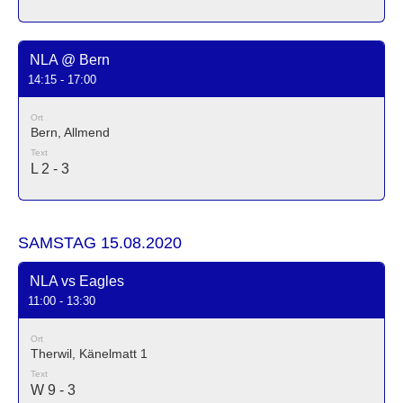
NLA @ Bern
14:15 - 17:00
Ort
Bern, Allmend
Text
L 2 - 3
SAMSTAG 15.08.2020
NLA vs Eagles
11:00 - 13:30
Ort
Therwil, Känelmatt 1
Text
W 9 - 3