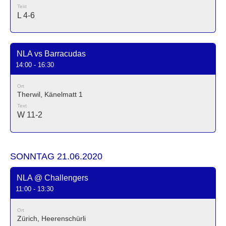
Text
L 4-6
NLA vs Barracudas
14:00 - 16:30
Ort
Therwil, Känelmatt 1
Text
W 11-2
SONNTAG 21.06.2020
NLA @ Challengers
11:00 - 13:30
Ort
Zürich, Heerenschürli