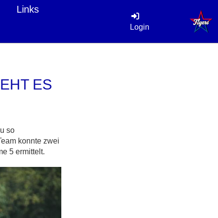
Links
Login
TEHT ES
au so
 Team konnte zwei
 5 ermittelt.