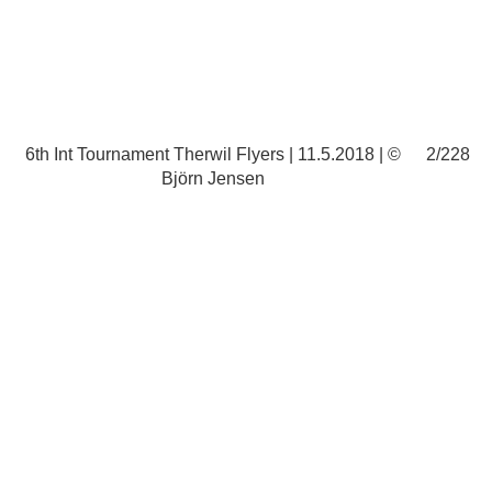
228
6th Int Tournament Therwil Flyers | 11.5.2018 | ©
2/228
6t
Björn Jensen