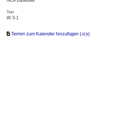
NLA Baseball
Text
W 3-1
Termin zum Kalender hinzufügen (.ics)