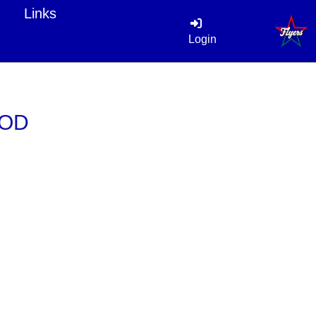
Links
Login
OOD