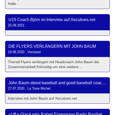
Halle...
U15 Coach Björn im Interview auf Xecutives.net
25.09.2021
DIE FLYERS VERLÄNGERN MIT JOHN BAUM
19.08.2020
, Vorstand
Therwil Flyers verlängert mit Headcoach John Baum die
Zusammenarbeit frühzeitig um eine weitere ...
John Baum about baseball and good baseball coaching
27.07.2020
, La Torre Michel
Interview mit John Baum auf Xecutives.net
«Uff e Glacé mit» Rafael Eigenmann Radio Basilisk