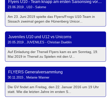
Flyers U10 - Team knapp am ersten Saisonsieg vorbei
23.06.2019
, U10 - Salome
Am 23. Juni 2019 spielte das Flyers/Frogs U10-Team in
Sissach zweimal gegen die Hünenberg Unicor...
Juveniles U10 und U12 vs Unicorns
20.05.2019
, JUVENILES - Christian Dueblin
Auf Einladung der Therwil Flyers kam es am Sonntag, 19.
Mai 2019 in Therwil zu Spielen mit den U...
FLYERS Generalversammlung
30.11.2015
, Melanie Wanner
Die GV findet am Freitag, den 22. Januar 2016 um 19 Uhr
statt. Wie die letzten Jahre im ersten S...